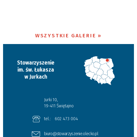
WSZYSTKIE GALERIE
Stowarzyszenie
im. św. Łukasza
w Jurkach
Jurki 10,
19-411 Świętajno
tel.:
602 473 004
biuro@stowarzyszenie.olecko.pl