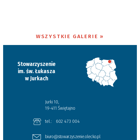
WSZYSTKIE GALERIE
Stowarzyszenie
im. św. Łukasza
w Jurkach
Jurki 10,
19-411 Świętajno
tel.:
602 473 004
biuro@stowarzyszenie.olecko.pl